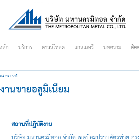
หลัก
บริการ
ดาวน์โหลด
แกลเลอรี
บทความ
ติด
2564
ยาว 1 นาที
กงานขายอลูมิเนียม
สถานที่ปฏิบัติงาน
บริษัท มหานครมิทอล จำกัด เขตป้อมปราบศัตรูพ่าย ก